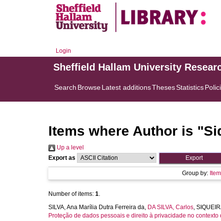
Login
Sheffield Hallam University Resear
Search
Browse
Latest additions
Theses
Statistics
Polic
Items where Author is "
Si
Up a level
Export as
Group by:
Ite
Number of items:
1
.
SILVA, Ana Marília Dutra Ferreira da
,
DA SILVA, Carlos
,
SIQUEIRA
Proteção de dados pessoais e direito à privacidade no contexto