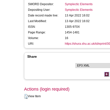
SWORD Depositor:
Symplectic Elements
Depositing User:
Symplectic Elements
Date record made live:
13 Apr 2022 16:02
Last Modified:
13 Apr 2022 16:02
ISSN:
1305-970X
Page Range:
1454-1481
Volume:
16
URI:
https://shura.shu.ac.uk/id/eprint/
Share
Actions (login required)
View Item