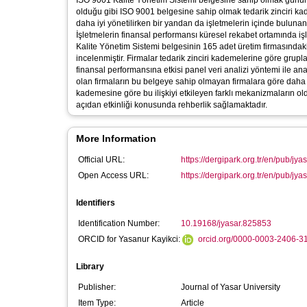
ISO 9001 Kalite Yönetim Sistemi belgesine sahip olmak günüm
olduğu gibi ISO 9001 belgesine sahip olmak tedarik zinciri kade
daha iyi yönetilirken bir yandan da işletmelerin içinde bulunan b
İşletmelerin finansal performansı küresel rekabet ortamında iş
Kalite Yönetim Sistemi belgesinin 165 adet üretim firmasındaki 
incelenmiştir. Firmalar tedarik zinciri kademelerine göre grup
finansal performansına etkisi panel veri analizi yöntemi ile a
olan firmaların bu belgeye sahip olmayan firmalara göre daha çok 
kademesine göre bu ilişkiyi etkileyen farklı mekanizmaların ol
açıdan etkinliği konusunda rehberlik sağlamaktadır.
More Information
Official URL:
https://dergipark.org.tr/en/pub/jya
Open Access URL:
https://dergipark.org.tr/en/pub/jya
Identifiers
Identification Number:
10.19168/jyasar.825853
ORCID for Yasanur Kayikci:
orcid.org/0000-0003-2406-3
Library
Publisher:
Journal of Yasar University
Item Type:
Article