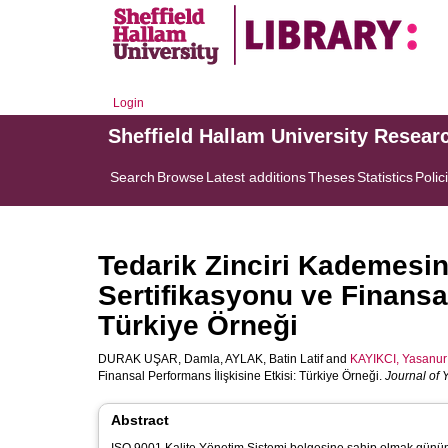
Login
Sheffield Hallam University Resear
Search
Browse
Latest additions
Theses
Statistics
Polic
Tedarik Zinciri Kademesin
Sertifikasyonu ve Finansal
Türkiye Örneği
DURAK UŞAR, Damla
,
AYLAK, Batin Latif
and
KAYIKCI, Yasanur
Finansal Performans İlişkisine Etkisi: Türkiye Örneği.
Journal of 
Abstract