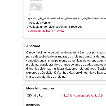
PDF
Aplicacao_de_Multiclassificadores_Heterogeneos_no_Reconhecimento_
- Accepted Version
Available under License All rights reserved.
Download (231kB)
|
Preview
Abstract
O reconhecimento de dobras de proteína é um dos principais
para a descoberta de estruturas de proteínas desconsiderand
computacionais, principalmente as técnicas da Aprendizagem 
problema, considerando o grande volume de dados empregado.
diferentes sistemas multiclassificadores heterogêneos (Stacki
(Árvores de Decisão, K-Vizinhos Mais próximos, Naive Bayes,
classes estruturais de proteína.
More Information
Official URL:
http://abricom.org.br/eventos/cbr
Identifiers