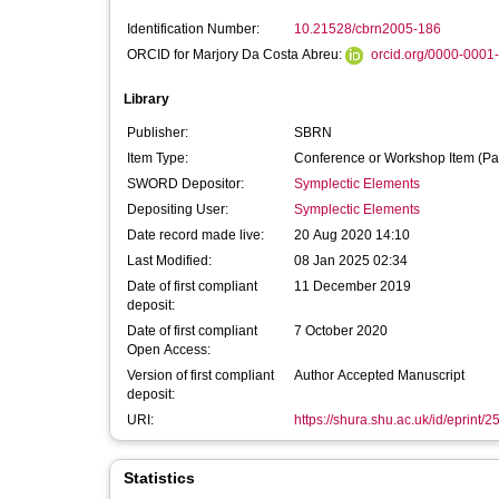
Identification Number:
10.21528/cbrn2005-186
ORCID for Marjory Da Costa Abreu:
orcid.org/0000-0001
Library
Publisher:
SBRN
Item Type:
Conference or Workshop Item (Pa
SWORD Depositor:
Symplectic Elements
Depositing User:
Symplectic Elements
Date record made live:
20 Aug 2020 14:10
Last Modified:
08 Jan 2025 02:34
Date of first compliant
11 December 2019
deposit:
Date of first compliant
7 October 2020
Open Access:
Version of first compliant
Author Accepted Manuscript
deposit:
URI:
https://shura.shu.ac.uk/id/eprint/
Statistics