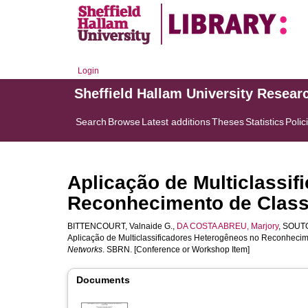
Login
Sheffield Hallam University Resear
Search
Browse
Latest additions
Theses
Statistics
Polic
Aplicação de Multiclassi
Reconhecimento de Classe
BITTENCOURT, Valnaide G.
,
DA COSTA ABREU, Marjory
,
SOUTO,
Aplicação de Multiclassificadores Heterogêneos no Reconhecime
Networks
. SBRN. [Conference or Workshop Item]
Documents