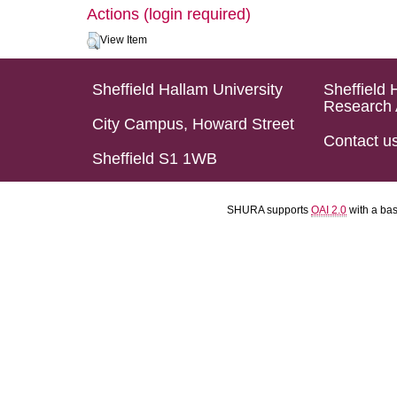
Actions (login required)
View Item
Sheffield Hallam University
Sheffield 
Research 
City Campus, Howard Street
Contact u
Sheffield S1 1WB
SHURA supports
OAI 2.0
with a ba