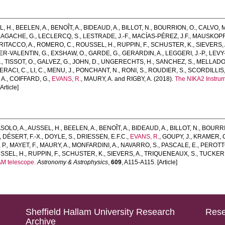
, H.
,
BEELEN, A.
,
BENOÎT, A.
,
BIDEAUD, A.
,
BILLOT, N.
,
BOURRION, O.
,
CALVO, M
LAGACHE, G.
,
LECLERCQ, S.
,
LESTRADE, J.-F.
,
MACÍAS-PÉREZ, J.F.
,
MAUSKOPF,
RITACCO, A.
,
ROMERO, C.
,
ROUSSEL, H.
,
RUPPIN, F.
,
SCHUSTER, K.
,
SIEVERS, 
ER-VALENTIN, G.
,
EXSHAW, O.
,
GARDE, G.
,
GERARDIN, A.
,
LEGGERI, J.-P.
,
LEVY
.
,
TISSOT, O.
,
GALVEZ, G.
,
JOHN, D.
,
UNGERECHTS, H.
,
SANCHEZ, S.
,
MELLADO,
ERACI, C.
,
LI, C.
,
MENU, J.
,
PONCHANT, N.
,
RONI, S.
,
ROUDIER, S.
,
SCORDILLIS, 
A.
,
COIFFARD, G.
,
EVANS, R.
,
MAURY, A.
and
RIGBY, A.
(2018).
The NIKA2 Instrum
Article]
SOLO, A.
,
AUSSEL, H.
,
BEELEN, A.
,
BENOÎT, A.
,
BIDEAUD, A.
,
BILLOT, N.
,
BOURRI
,
DÉSERT, F.-X.
,
DOYLE, S.
,
DRIESSEN, E.F.C.
,
EVANS, R.
,
GOUPY, J.
,
KRAMER, 
P.
,
MAYET, F.
,
MAURY, A.
,
MONFARDINI, A.
,
NAVARRO, S.
,
PASCALE, E.
,
PEROTTO
SSEL, H.
,
RUPPIN, F.
,
SCHUSTER, K.
,
SIEVERS, A.
,
TRIQUENEAUX, S.
,
TUCKER,
AM telescope.
Astronomy & Astrophysics
,
609
, A115-A115. [Article]
Sheffield Hallam University Research
Rese
Archive