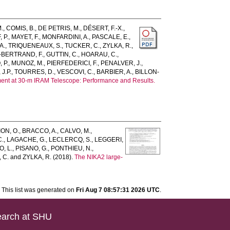
.
,
COMIS, B.
,
DE PETRIS, M.
,
DÉSERT, F.-X.
,
 P.
,
MAYET, F.
,
MONFARDINI, A.
,
PASCALE, E.
,
A.
,
TRIQUENEAUX, S.
,
TUCKER, C.
,
ZYLKA, R.
,
-BERTRAND, F.
,
GUTTIN, C.
,
HOARAU, C.
,
 P.
,
MUNOZ, M.
,
PIERFEDERICI, F.
,
PENALVER, J.
,
J.P.
,
TOURRES, D.
,
VESCOVI, C.
,
BARBIER, A.
,
BILLON-
ent at 30-m IRAM Telescope: Performance and Results.
ON, O.
,
BRACCO, A.
,
CALVO, M.
,
C.
,
LAGACHE, G.
,
LECLERCQ, S.
,
LEGGERI,
, L.
,
PISANO, G.
,
PONTHIEU, N.
,
 C.
and
ZYLKA, R.
(2018).
The NIKA2 large-
This list was generated on
Fri Aug 7 08:57:31 2026 UTC
.
arch at SHU