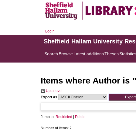
Login
Sheffield Hallam University Re
Search
Browse
Latest additions
Theses
Statistic
Items where Author is 
Up a level
Export as
Jump to:
Restricted
|
Public
Number of items:
2
.