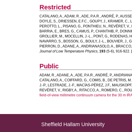
Restricted
CATALANO, A.
,
ADAM, R.
,
ADE, P.A.R.
,
ANDRÉ, P.
,
AUSSEL
DOYLE, S.
,
DRIESSEN, E.F.C.
,
GOUPY, J.
,
KRAMER, C.
,
PEROTTO, L.
,
PISANO, G.
,
PONTHIEU, N.
,
REVÉRET, V.
,
BARRIA, E.
,
BRES, G.
,
CAMUS, P.
,
CHANTHIB, P.
,
DONNI
GROLLIER, M.
,
MOCELLIN, J.-L.
,
PONT, G.
,
RODENAS, H
NAVARRO, S.
,
BOSSON, G.
,
BOULY, J.-L.
,
BOUVIER, J.
,
G
PIERRON, D.
,
ADANE, A.
,
ANDRIANASOLO, A.
,
BRACCO, 
Journal of Low Temperature Physics
,
193
(5-6), 916-922. [
Public
ADAM, R.
,
ADANE, A.
,
ADE, P.A.R.
,
ANDRÉ, P.
,
ANDRIANA
CATALANO, A.
,
COIFFARD, G.
,
COMIS, B.
,
DE PETRIS, M.
J.-P.
,
LESTRADE, J.-F.
,
MACÍAS-PÉREZ, J.F.
,
MAUSKOPF, 
REVÉRET, V.
,
RIGBY, A.
,
RITACCO, A.
,
ROMERO, C.
,
ROU
field-of-view millimetre continuum camera for the 30 m IR
Sheffield Hallam University