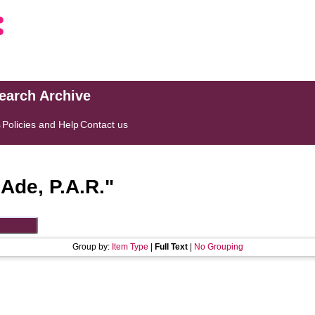
search Archive
s
Policies and Help
Contact us
"
Ade, P.A.R.
"
Group by:
Item Type
|
Full Text
|
No Grouping