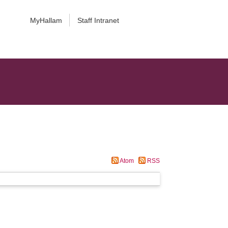
MyHallam
Staff Intranet
Atom
RSS